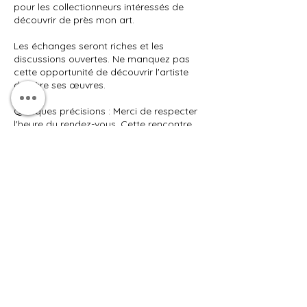
pour les collectionneurs intéressés de
découvrir de près mon art.
Les échanges seront riches et les
discussions ouvertes. Ne manquez pas
cette opportunité de découvrir l'artiste
derrière ses œuvres.
Quelques précisions : Merci de respecter
l'heure du rendez-vous. Cette rencontre
est réservée aux amateurs d'art et
collectionneurs (les réservations ne sont
pas possibles pour les artistes). N'hésitez
pas à nous prévenir le plus tôt possible en
cas d'empêchement, afin de libérer la
place pour d'autres participants.
Coordonnées
1 Place de Vaudemont, Nancy, France