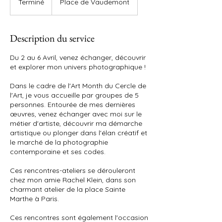
Terminé
T
Place de Vaudemont
e
r
m
Description du service
i
n
Du 2 au 6 Avril, venez échanger, découvrir
é
et explorer mon univers photographique !
Dans le cadre de l'Art Month du Cercle de
l'Art, je vous accueille par groupes de 5
personnes. Entourée de mes dernières
œuvres, venez échanger avec moi sur le
métier d'artiste, découvrir ma démarche
artistique ou plonger dans l'élan créatif et
le marché de la photographie
contemporaine et ses codes.
Ces rencontres-ateliers se dérouleront
chez mon amie Rachel Klein, dans son
charmant atelier de la place Sainte
Marthe à Paris.
Ces rencontres sont également l'occasion