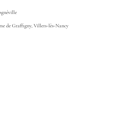
ognéville
e de Graffigny, Villers-lès-Nancy