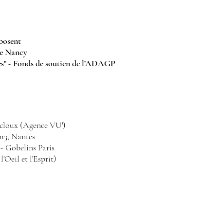
xposent
 de Nancy
es" - Fonds de soutien de l’ADAGP
Lecloux (Agence VU')
m3, Nantes
 - Gobelins Paris
'Oeil et l'Esprit)