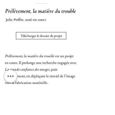
Prélèvement, la matière du trouble
Julie Peiffer, 2026-en cours
Télécharger le dossier de projet
Prélèvement, la matière du trouble
est un projet
en cours. Il prolonge une recherche engagée avec
La grande confiance des nuages
, puis
Renversement
, en déplaçant le travail de l’image
vers sa fabrication matérielle.
Le projet fait entrer dans l’image ce que le
territoire contient : sols, poussières, végétaux,
traces, matières prélevées.
Ces éléments deviennent surfaces, dépôts,